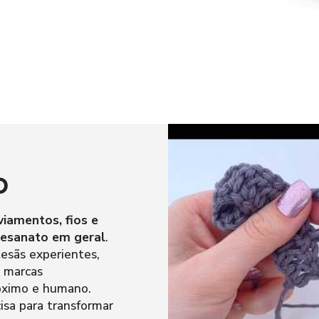
o
viamentos, fios e
rtesanato em geral
.
esãs experientes,
 marcas
óximo e humano.
isa para transformar