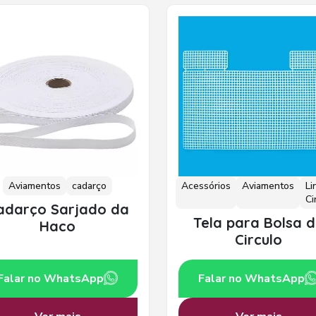
Aviamentos
cadarço
Acessórios
Aviamentos
Li
Ci
adarço Sarjado da
Tela para Bolsa 
Haco
Circulo
Falar no WhatsApp
Falar no WhatsApp