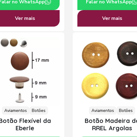
Falar no WhatsApp
Falar no WhatsApp
Ver mais
Ver mais
Aviamentos
Botões
Aviamentos
Botões
Botão Flexível da
Botão Madeira d
Eberle
RREL Argolas