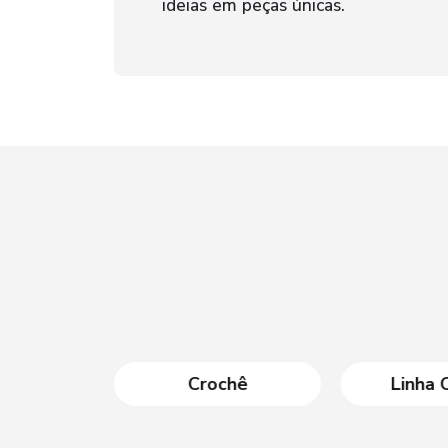
ideias em peças únicas.
entos
Crochê
Linha 