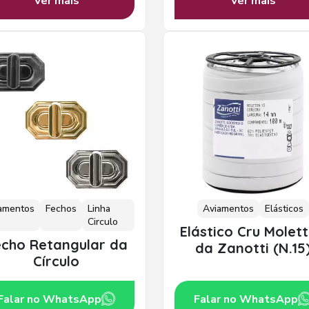
Ver mais
Ver mais
amentos
Fechos
Linha
Aviamentos
Elásticos
Circulo
Elástico Cru Molet
echo Retangular da
da Zanotti (N.15
Círculo
Falar no WhatsApp
Falar no WhatsApp