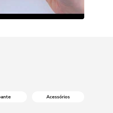
bante
Acessórios
Ami