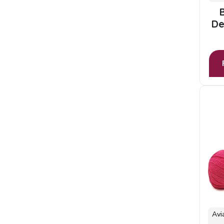
De
Avi