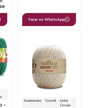
8m
se
Falar no WhatsApp
lo
Aviamentos
Crochê
Linha
o –
Circulo