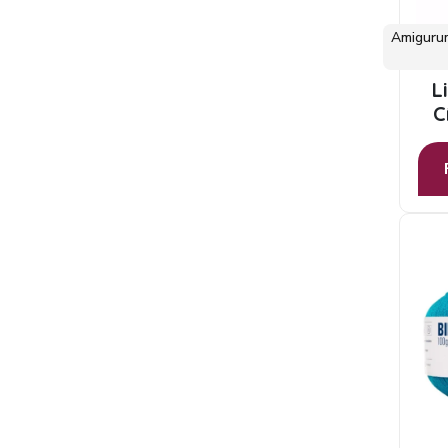
Amiguru
L
C