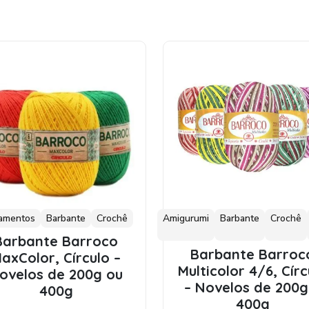
amentos
Barbante
Crochê
Amigurumi
Barbante
Crochê
Barbante Barroco
Barbante Barroc
axColor, Círculo –
Multicolor 4/6, Círc
ovelos de 200g ou
– Novelos de 200g
400g
400g