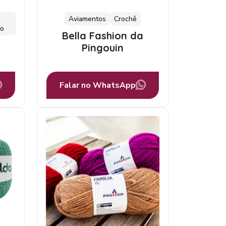
Aviamentos
Crochê
lo
Bella Fashion da
a
Pingouin
Falar no WhatsApp