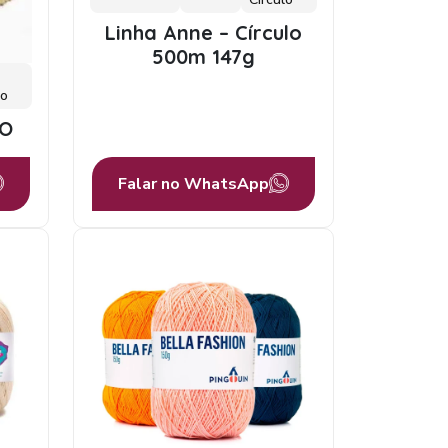
Linha Anne – Círculo
500m 147g
lo
LO
Falar no WhatsApp