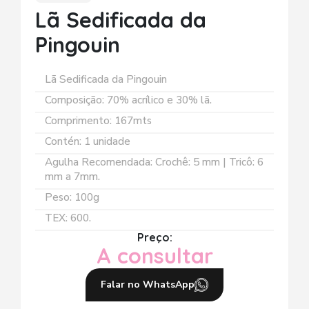
Lã Sedificada da
Pingouin
Lã Sedificada da Pingouin
Composição: 70% acrílico e 30% lã.
Comprimento: 167mts
Contén: 1 unidade
Agulha Recomendada: Crochê: 5 mm | Tricô: 6
mm a 7mm.
Peso: 100g
TEX: 600.
Preço:
A consultar
Falar no WhatsApp