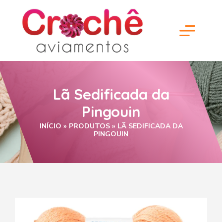
Lã Sedificada da
Pingouin
INÍCIO
»
PRODUTOS
»
LÃ SEDIFICADA DA
PINGOUIN