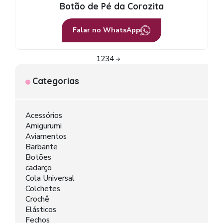
Botão de Pé da Corozita
Falar no WhatsApp
Page
Page
Page
Page
1
2
3
4
Categorias
Acessórios
Amigurumi
Aviamentos
Barbante
Botões
cadarço
Cola Universal
Colchetes
Crochê
Elásticos
Fechos