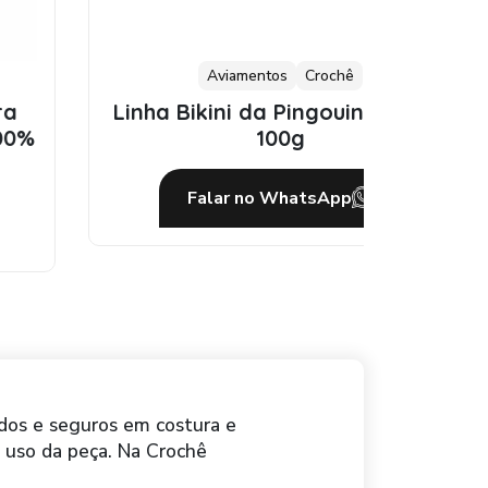
Aviamentos
Crochê
Linha Bikini da Pingouin – misto
Zíp
100g
Falar no WhatsApp
dos e seguros em costura e
o uso da peça. Na Crochê