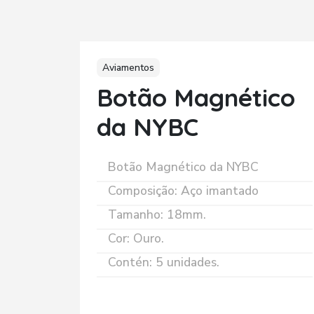
Aviamentos
Botão Magnético
da NYBC
Botão Magnético da NYBC
Composição: Aço imantado
Tamanho: 18mm.
Cor: Ouro.
Contén: 5 unidades.